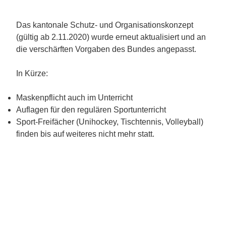
Das kantonale Schutz- und Organisationskonzept
(gültig ab 2.11.2020) wurde erneut aktualisiert und an
die verschärften Vorgaben des Bundes angepasst.
In Kürze:
Maskenpflicht auch im Unterricht
Auflagen für den regulären Sportunterricht
Sport-Freifächer (Unihockey, Tischtennis, Volleyball)
finden bis auf weiteres nicht mehr statt.
Die aktuell geltenden Dokumente finden Sie hier:
20201029 Elternbrief Neue Massnahmen Sek
Kantonales Schutz- und Organisationskonzept Volksschulen
29.10.20