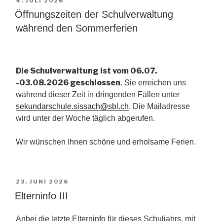
4. JULI 2026
AM
Öffnungszeiten der Schulverwaltung
während den Sommerferien
Die Schulverwaltung ist vom 06.07.
-03.08.2026 geschlossen
. Sie erreichen uns
während dieser Zeit in dringenden Fällen unter
sekundarschule.sissach@sbl.ch
. Die Mailadresse
wird unter der Woche täglich abgerufen.
Wir wünschen Ihnen schöne und erholsame Ferien.
VERÖFFENTLICHT
23. JUNI 2026
AM
Elterninfo III
Anbei die letzte Elterninfo für dieses Schuljahrs, mit