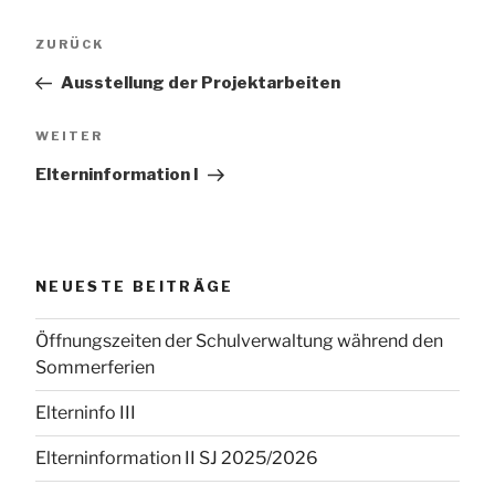
Beitragsnavigation
Vorheriger
ZURÜCK
Beitrag
Ausstellung der Projektarbeiten
Nächster
WEITER
Beitrag
Elterninformation I
NEUESTE BEITRÄGE
Öffnungszeiten der Schulverwaltung während den
Sommerferien
Elterninfo III
Elterninformation II SJ 2025/2026